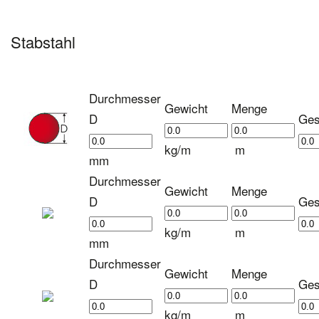
Stabstahl
Durchmesser
Gewicht
Menge
D
Ges
kg/m
m
mm
Durchmesser
Gewicht
Menge
D
Ges
kg/m
m
mm
Durchmesser
Gewicht
Menge
D
Ges
kg/m
m