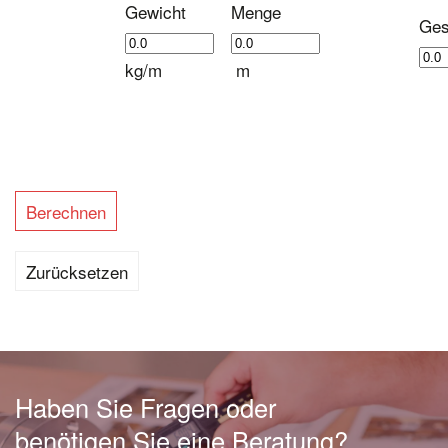
Gewicht
Menge
Ges
kg/m
m
Haben Sie Fragen oder
benötigen Sie eine Beratung?