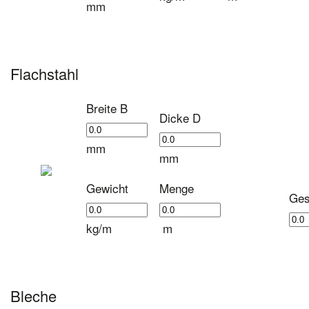
mm
Flachstahl
Breite B
Dicke D
mm
mm
Gewicht
Menge
Ges
kg/m
m
Bleche