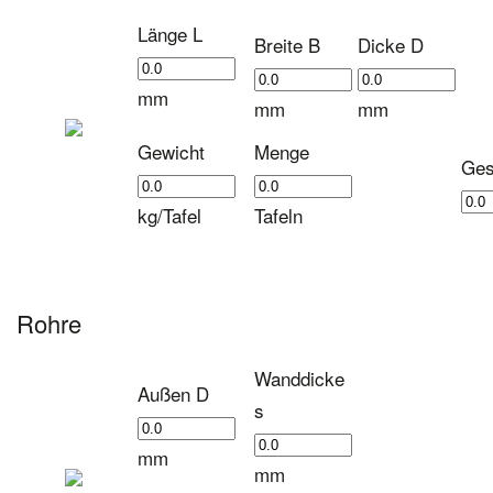
Länge L
Breite B
Dicke D
mm
mm
mm
Gewicht
Menge
Ges
kg/Tafel
Tafeln
Rohre
Wanddicke
Außen D
s
mm
mm